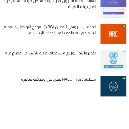
الهيئة العامة للبترول بغزة: رابط فحص موعد تسليم جرة
الغاز برقم الهوية
المجلس النرويجي للاجئين (NRC) نموذج التواصل و تقديم
الشكاوى المتعلقة بالمساعدات الإنسانية
الأونروا تبدأ بتوزيع مساعدات مالية للأسر في قطاع غزة
منظمة HALO Trust تعلن عن وظائف شاغرة