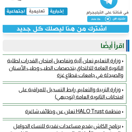
اقرأ أيضًا
وزارة التعليم تعلن آلية وتفاصيل امتحان القدرات لطلبة
الثانوية العامة للالتحاق بتخصصات الطب وطب الأسنان
والصيدلة في جامعات قطاع غزة
وزارة التربية والتعليم: رابط التسجيل للمراقبة على
امتحانات الثانوية العامة (توجيهي)
منظمة HALO Trust تعلن عن وظائف شاغرة
برنامج الكاش يقدم مساعدات نقدية للنساء الحوامل