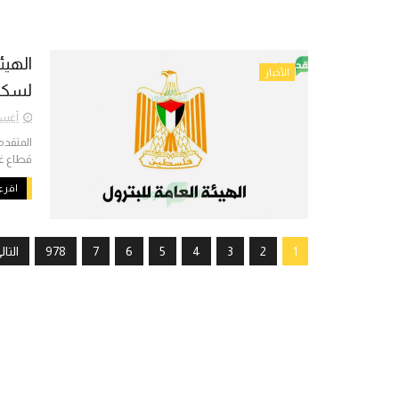
الهيئ
الأخبار
لسكا
أغسطس 
المتقدم
قطاع غز
اقرء 
1
2
3
4
5
6
7
978
التال