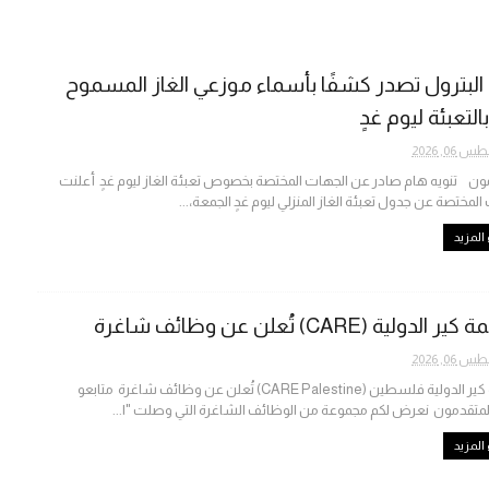
البترول تصدر كشفًا بأسماء موزعي الغاز المسموح
التعبئة ليوم غدٍ
06, 2026
ون تنويه هام صادر عن الجهات المختصة بخصوص تعبئة الغاز ليوم غدٍ أعلنت
المختصة عن جدول تعبئة الغاز المنزلي ليوم غدٍ الجمعة،...
المزيد
لدولية (CARE) تُعلن عن وظائف شاغرة
06, 2026
منظمة كير الدولية فلسطين (CARE Palestine) تُعلن عن وظائف شاغرة متابعو
متقدمون نعرض لكم مجموعة من الوظائف الشاغرة التي وصلت "ا...
المزيد