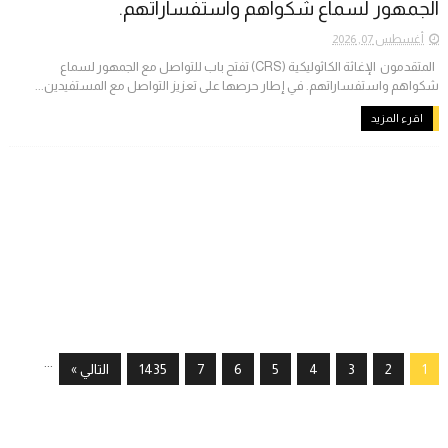
الجمهور لسماع شكواهم واستفساراتهم.
أغسطس 07, 2026
المتقدمون ​ الإغاثة الكاثوليكية (CRS) تفتح باب للتواصل مع الجمهور لسماع
شكواهم واستفساراتهم. في إطار حرصها على تعزيز التواصل مع المستفيدين...
اقرء المزيد
...
1
2
3
4
5
6
7
1435
التالي »