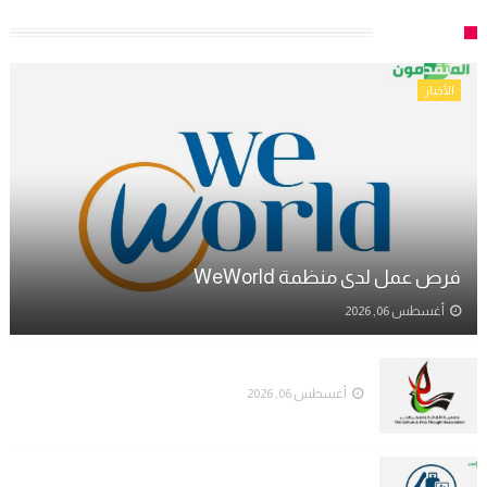
الاقتصاد
الأخبار
فرص عمل لدى منظمة WeWorld
أغسطس 06, 2026
جمعية الثقافة والفكر الحر تعلن عن فرص عمل
أغسطس 06, 2026
هيئة البترول تصدر كشفًا بأسماء موزعي الغاز المسموح