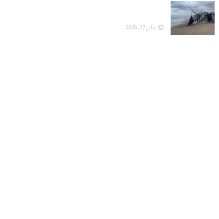
"تحذير من رياح قوية وغبار".. الراصد يوضح خارطة
المنخفض الجوي القادم ومناطق تأثيره
يناير 27, 2026