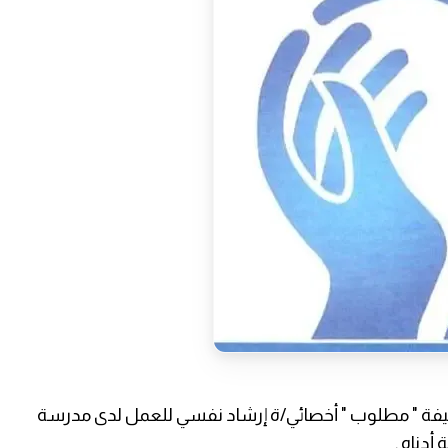
فة " مطلوب " أخصائي/ة إرشاد نفسي للعمل لدى مدرسة
دناه .