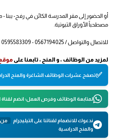
أو الحضور إلى مقر المدرسة الكائن في رفح- يبنا - م
مصطحباً الأوراق الثبوتية.
للاتصال والتواصل / 0567194025 - 0595583309
لمزيد من الوظائف ، و المنح ، تابعنا على
موقع 
✅
تصفح عشرات الوظائف الشاغرة والمنح الدراس
لمتابعة الوظائف وفرص العمل؛ انضم لقناة 
ندعوك للانضمام لقناتنا على التيليجرام
من 
والمنح الدراسية