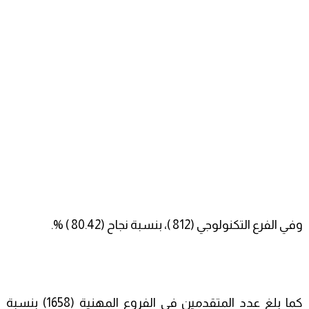
وفي الفرع التكنولوجي (812 )، بنسبة نجاح (80.42 ) %.
كما بلغ عدد المتقدمين في الفروع المهنية (1658) بنسبة