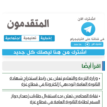
اقرأ أيضًا
وزارة التربية والتعليم تعلن عن رابط استخراج شهادة
الثانوية العامة (توجيهي) إلكترونيًا في قطاع غزة
نقابة المحامين تعلن بدء استقبال طلبات إصدار جواز
السفر لطلبة الثانوية العامة في قطاع غزة