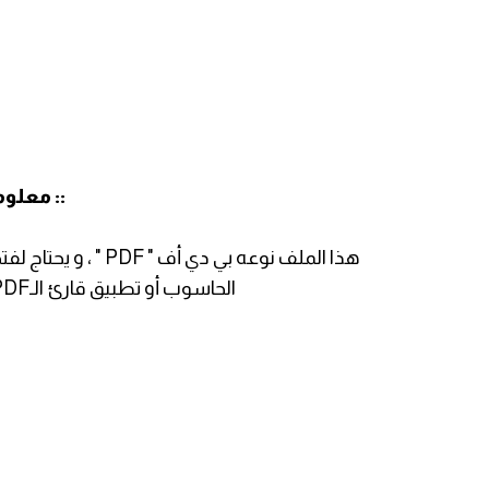
:: معلوم
الحاسوب أو تطبيق قارئ الـPDF لفتحه على الهواتف الذكية ، و اللوحية .