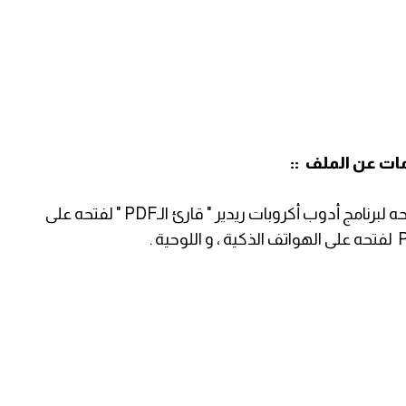
ات عن الملف ::
هذا الملف نوعه بي دي أف " PDF " ، و يحتاج لفتحه لبرنامج أدوب أكروبات ريدير " قارئ الـPDF " لفتحه على