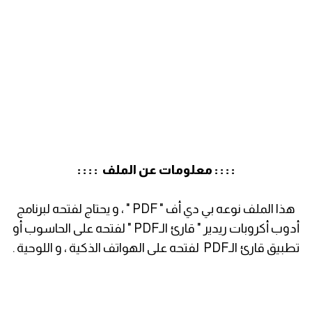
: : : : معلومات عن الملف : : : :
هذا الملف نوعه بي دي أف " PDF " ، و يحتاج لفتحه لبرنامج
أدوب أكروبات ريدير " قارئ الـPDF " لفتحه على الحاسوب أو
تطبيق قارئ الـPDF لفتحه على الهواتف الذكية ، و اللوحية .