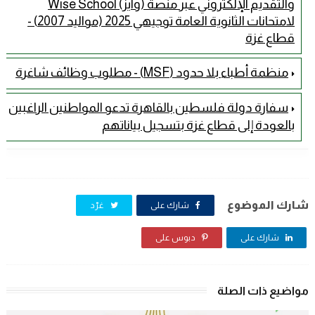
والتقديم الإلكتروني عبر منصة (وايز) Wise School
لامتحانات الثانوية العامة توجيهي 2025 (مواليد 2007) -
قطاع غزة
منظمة أطباء بلا حدود (MSF) - مطلوب وظائف شاغرة
سفارة دولة فلسطين بالقاهرة تدعو المواطنين الراغبين
بالعودة إلى قطاع غزة بتسجيل بياناتهم
شارك الموضوع
شارك على
غرّد
شارك على
دبوس على
مواضيع ذات الصلة