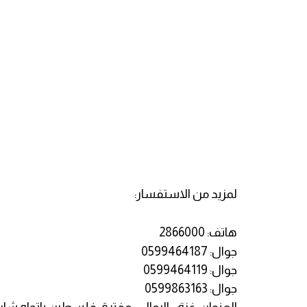
لمزيد من الاستفسار:
هاتف: 2866000
جوال: 0599464187
جوال: 0599464119
جوال: 0599863163
العنوان: غزة - الرمال - مفترق فلسطين باتجاه شارع