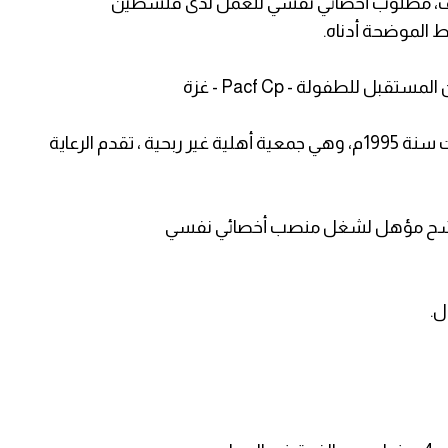
ف، مطلوب أخصائي نفسي للعمل لدى فلسطين
لطفولة - Pacf Cp - غزة
مؤسسة فلسطين المستقبل للطفولة، تأسست سنة 1995م، وهي جمعية أهلية غير ربحية ، تقدم الرعاية
رشح مؤهل لشغل منصب أخصائي نفسي