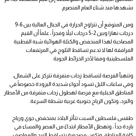
نشهدها منذ شتاء العام المنصرم.
ومن المتوقع أن تتراوح الحرارة في الجبال العالية بين 6-9
درجات نهارا وبين 2-5 درجات ليلاً وفجراً ، علماً أن القيم
المصاحبة لهذا المنخفض والكتلة الهوائية شبه القطبية
المرافقة لها لا تدعم تساقط الثلوج في المرتفعات
الفلسطينية وفقا لآخر الخرائط الجوية.
وتتهيأ الفرصة لتساقط زخات متفرقة تتركز على الشمال،
وفي ساعات الليل تسود أجواء شديدة البرودة خصوصاً في
المناطق الجبلية مع فرصة لهطول زخات متفرقة من الأمطار
والبرد، وتكون الرياح جنوبية غربية نشطة السرعة.
طقس فلسطين السبت تتأثر البلاد بمنخفض جوي ورياح
باردة جداً ، وتهطل الأمطار ابتداءً من العصر والمساء في
كافة المناطق وتكون مصحوبة بتساقط البرد والعواصف