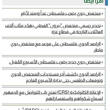
اقرأ أيضًا
منخفض جوي يضرب فلسطين غداً ويمتد لأيام
تحذير رسمي: منخفض "بيرون" القطبي يهدّد مئات آلاف
العائلات النازحة في قطاع غزة
​الراصد الجوي: فلسطين على موعد مع منخفض جوي
ماطر
منخفض جوي جديد يضرب فلسطين الأسبوع المُقبل.
الراصد الجوي يكشف آخر مستجدات المنخفض الجوي
وتوقعات الطقس حتى بداية الأسبوع القادم
الإغاثة الكاثوليكية (CRS) تفتح باب للتواصل مع الجمهور
لسماع شكواهم واستفساراتهم.