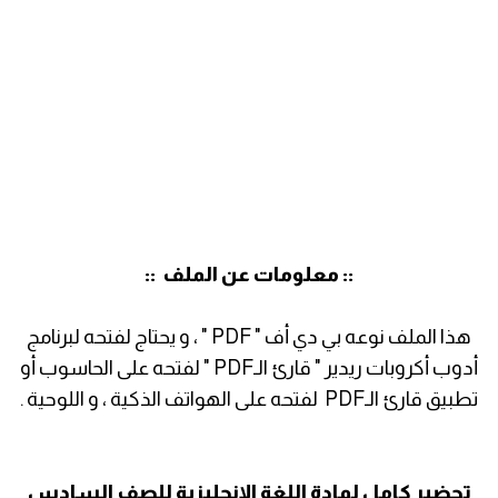
:: معلومات عن الملف ::
هذا الملف نوعه بي دي أف " PDF " ، و يحتاج لفتحه لبرنامج
أدوب أكروبات ريدير " قارئ الـPDF " لفتحه على الحاسوب أو
تطبيق قارئ الـPDF لفتحه على الهواتف الذكية ، و اللوحية .
تحضير كامل لمادة اللغة الإنجليزية للصف السادس