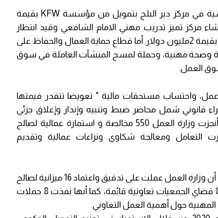
وبيّن أن الوزارة استحدثت قسم الطاقة الشمسية في مركز دير البلح بتمويل من مؤسسة KFW بقيمة
ات انشاء مركز تميز تدريب مهني الامام الشافعي وقيد انتظار
الموافقة من خلال المؤسسات المانحة الصديقة بقيمة 2مليون دولار. أما قطاع حماية العمال والحفاظ على
وزارة نفذت 8 حملات سلامة وصحة مهنية، وحملة لمسح المنشآت العاملة في سوق
ا أن وزارة العمل تابعت 457 إصابة عمل، واحتساب مستحقات مالية " تعويضا تتقدر قيمتها
8,764,شيكل، مشيرًا إلى أنها نفذت 1,104إجراء قانوني شمل محاضر ضبط وتنبيه وإنذار وإغلاق جزئي
وكلي لمنشآت مخالفة عاملة في السوق ، كما أنجزت وزارة العمل 550 مخالصة و استمارة عمالية لصالح
ا 4,427,269 شيكل، وأنجزت التعامل ومعالجة شكاوي ونزاعات عمالية وتقديم
وعلى صعيد قطاع تنمية العمل التعاوني، أشار إلى أن وزارة العمل عملت على تدقيق واعتماد 16 ميزانية لصالح
الجمعيات التعاونية، متابعة ومعالجة وتدقيق 818 قضاي الجمعيات تعاونية قائمة، كما أنها نفذت 8 حملات
 المهنية حول أهمية العمل التعاوني