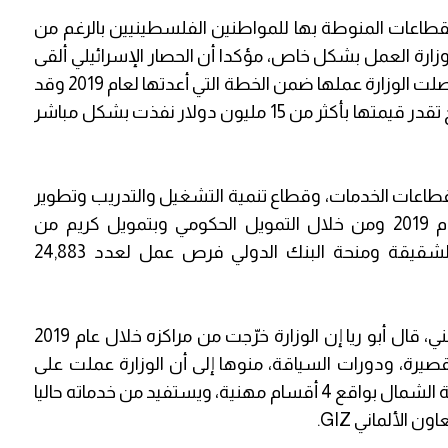
لقطاعات المنوطة بها للمواطنين الفلسطينيين بالرغم من
ارة العمل بشكل خاص، مؤكدا أن الحصار الإسرائيلي ألقى
بظلاله على كل قطاعات الخدمات، "ورغم ذلك واصلت الوزارة عملها ضمن الخطة التي أعدتها لعام 2019 وقد
استطاعت إنجاز ما نسبته 77% من مشاريع وبرامج تقدر قيمتها بأكثر من 15 مليون دولار نفذت بشكل مباشر
ي قطاعات الخدمات، وقطاع تنمية التشغيل والتدريب وتطوير
منظومة سوق العمل. ووفرت الوزارة خلال عام 2019 ومن خلال التمويل الحكومي وبتمويل كريم من
المؤسسات المانحة وخاصة منحة دولة قطر الشقيقة ومنحة البنك الدولي فرص عمل لعدد 24,883
وعلى صعيد قطاع تطوير منظومة التدريب المهني، قال أبو ريا إن الوزارة خرّجت من مراكزه خلال عام 2019
 والقصيرة، ودورات السياقة، منوها إلى أن الوزارة عملت على
إنشاء وتطوير مركز تدريب مهني جديد في محافظة الشمال بواقع 4 أقسام مهنية، ويستفيد من خدماته حاليا