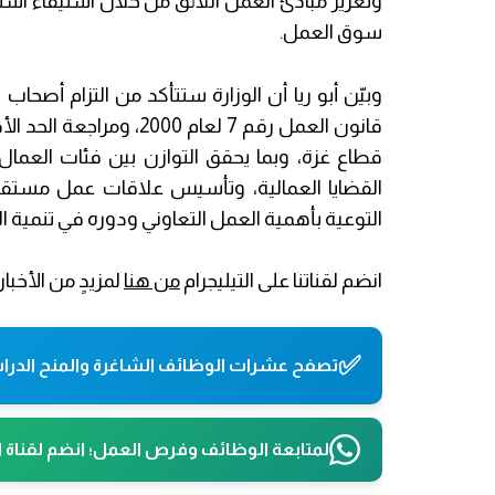
وتعزيز مبادئ العمل اللائق من خلال استيفاء اش
سوق العمل.
وبيّن أبو ريا أن الوزارة ستتأكد من التزام أ
قانون العمل رقم 7 لعام
قطاع غزة، وبما يحقق التوازن بين فئات العم
القضايا العمالية، وتأسيس علاقات عمل مستقرة
التوعية بأهمية العمل التعاوني ودوره في تنمية ال
انضم لقناتنا على التيليجرام
من هنا
لمزيدٍ من الأخبار
✅
تصفح عشرات الوظائف الشاغرة والمنح الدراس
لمتابعة الوظائف وفرص العمل؛ انضم لقناة 