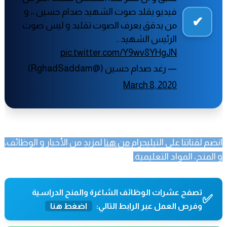
فيديو يقلد صوت الشهيد صدام حسين ،، و
من يدقق يعرف الصوت تقليد و ليس صوت
الرئيس الشهيد ..
pic.twitter.com/Y9wv8YHgJN
— رغد صدام حسين (@RghadSaddam)
March 8, 2020
انضم لقناتنا على التيليجرام
من هنا
لمزيدٍ من الأخبار و الوظائف،
و المنح، المواد التعليمية.
تصفح عشرات الوظائف الشاغرة والمنح الدراسية
✅
وفرص العمل عبر الرابط التالي:
اضغط هنا