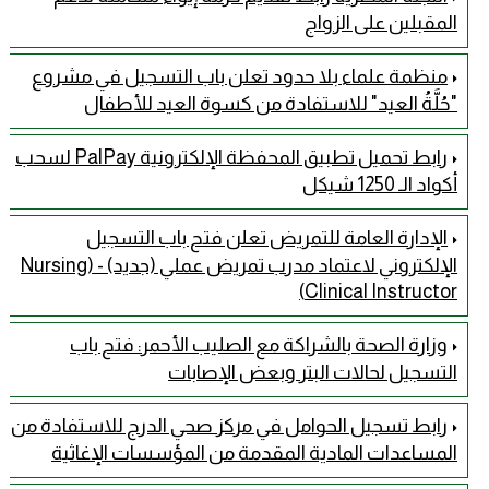
المقبلين على الزواج
منظمة علماء بلا حدود تعلن باب التسجيل في مشروع
"حُلَّةُ العيد" للاستفادة من كسوة العيد للأطفال
رابط تحميل تطبيق المحفظة الإلكترونية PalPay لسحب
أكواد الـ 1250 شيكل
الإدارة العامة للتمريض تعلن فتح باب التسجيل
الإلكتروني لاعتماد مدرب تمريض عملي (جديد) - (Nursing
Clinical Instructor)
وزارة الصحة بالشراكة مع الصليب الأحمر: فتح باب
التسجيل لحالات البتر وبعض الإصابات
رابط تسجيل الحوامل في مركز صحي الدرج للاستفادة من
المساعدات المادية المقدمة من المؤسسات الإغاثية