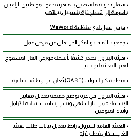
سفارة دولة فلسطين بالقاهرة تدعو المواطنين الراغبين
بالعودة إلى قطاع غزة بتسجيل بياناتهم
فرص عمل لدى منظمة WeWorld
جمعية الثقافة والفكر الحر تعلن عن فرص عمل
هيئة البترول تصدر كشفًا بأسماء موزعي الغاز المسموح
لهم بالتعبئة ليوم غدٍ
منظمة كير الدولية (CARE) تُعلن عن وظائف شاغرة
هيئة البترول في غزة توضح حقيقة تعديل معايير
الاستفادة من غاز الطهي وتنفي إيقاف استفادة الأرامل
وأبناء المتوفين
الهيئة العامة للبترول: رابط تعديل بيانات طلب تعبئة
الغاز لسكان قطاع غزة