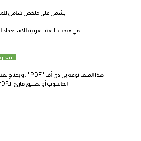
يشمل على ملخص شامل للموضوع
في مبحث اللغة العربية للاستعداد للور
:: معلو
الحاسوب أو تطبيق قارئ الـPDF لفتحه على الهواتف الذكية ، و اللوحية .