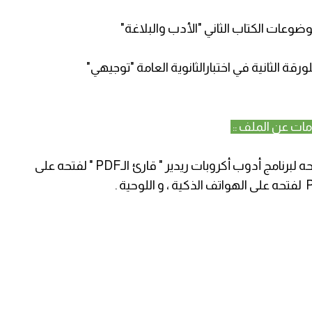
ات الكتاب الثاني "الأدب والبلاغة"
قة الثانية في اختبارالثانوية العامة "توجيهي"
مات عن الملف ::
هذا الملف نوعه بي دي أف " PDF " ، و يحتاج لفتحه لبرنامج أدوب أكروبات ريدير " قارئ الـPDF " لفتحه على