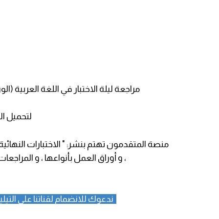
مراجعة ليلة الاختبار في اللغة العربية (الو
لتحميل ال
منصة المتقدمون تهتم بنشر: " الاختبارات النهائية ، ا
، و أوراق العمل بأنواعها ، و المراجعا
ندعوك للانضمام لقناتنا على التيلي