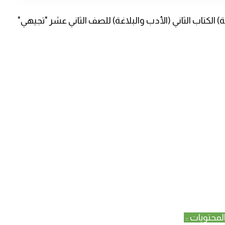
نية) الكتاب الثاني (الأدب والبلاغة) للصف الثاني عشر "تجيهي"
المحتويات ::