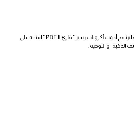
هذا الملف نوعه بي دي أف " PDF " ، و يحتاج لفتحه لبرنامج أدوب أكروبات ريدير " قارئ الـPDF " لفتحه على