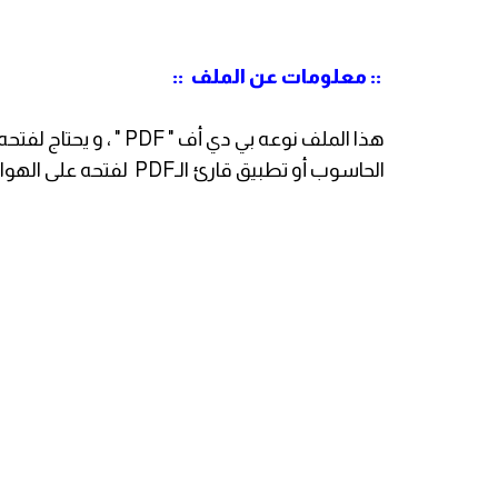
:: معلومات عن الملف ::
الحاسوب أو تطبيق قارئ الـPDF لفتحه على الهواتف الذكية ، و اللوحية .