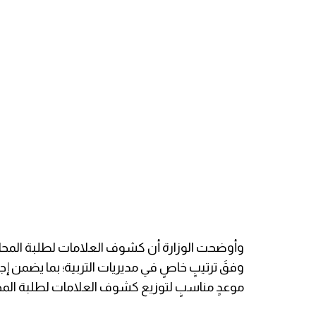
وفقَ ترتيبٍ خاصٍ في مديريات التربية؛ بما يضمن إجر
موعدٍ مناسبٍ لتوزيع كشوف العلامات لطلبة المح