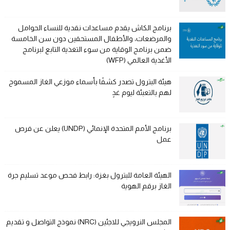
برنامج الكاش يقدم مساعدات نقدية للنساء الحوامل
والمرضعات، والأطفال المستحقين دون سن الخامسة
ضمن برنامج الوقاية من سوء التغذية التابع لبرنامج
الأغذية العالمي (WFP)
هيئة البترول تصدر كشفًا بأسماء موزعي الغاز المسموح
لهم بالتعبئة ليوم غدٍ
برنامج الأمم المتحدة الإنمائي (UNDP) يعلن عن فرص
عمل
الهيئة العامة للبترول بغزة: رابط فحص موعد تسليم جرة
الغاز برقم الهوية
المجلس النرويجي للاجئين (NRC) نموذج التواصل و تقديم