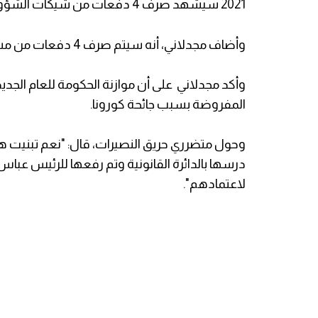
2021 سيشهد صرف 4 دفعات من شيكات الشؤون الاجتماعية للأسر الفقيرة المسجلة لدى الوزارة.
وأضاف مجدلاني، أنه سيتم صرف 4 دفعات من مستحقات الشؤون بدلاً من 3 خلافاً للسنوات الماضية.
المفروضة بسبب جائحة كورونا.
وحول متضرري حريق النصيرات، قال: "نعم تبنيت ه
درسها بالدائرة القانونية وتم رفعها للرئيس عبا
لاعتمادهم".