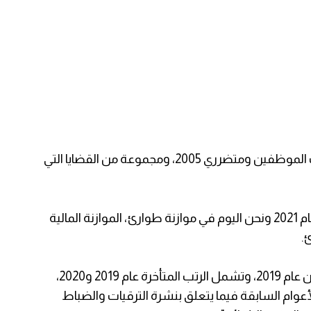
وأضاف: "كما سيتم معالجة الخلل في بعض رواتب الموظفين ومتضرري 2005، ومجموعة من القضايا التي
وأشار مجدلاني إلى أننا "نحن أمام التحضير لموازنة عام 2021 ونحن اليوم في موازنة طوارئ، الموازنة المالية
.
وأكمل قوله: "نشرة الترقيات العسكرية مجمدة من عام 2019، وتشمل الرتب المتأخرة عام 2019 و2020،
أعوام السابقة فيما يتعلق بنشرة الترقيات والضباط