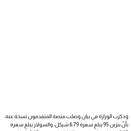
وذكرت الوزارة في بيان وصلت منصة المتقدمون نسخة عنه،
بأنّ بنزين 95 يبلغ سعره 6.79 شيكل، والسولار يبلغ سعره