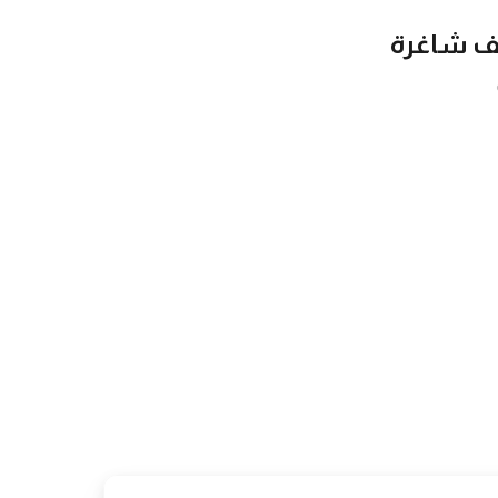
ئف شاغرة