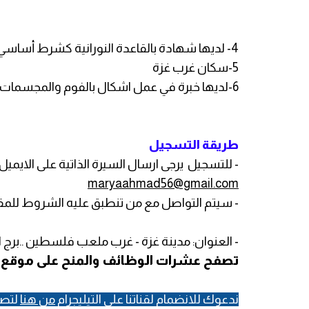
4- لديها شهادة بالقاعدة النورانية كشرط أساسي للعمل .
5-سكان غرب غزة
6-لديها خبرة في عمل اشكال بالفوم والمجسمات والإبداع في ذلك .
طريقة التسجيل
- للتسجيل يرجى ارسال السيرة الذاتية على الايميل
maryaahmad56@gmail.com
- سيتم التواصل مع من تنطبق عليه الشروط للمقاب
- العنوان: مدينة غزة - غرب ملعب فلسطين ..برج ا
تصفح عشرات الوظائف والمنح على موقع الم
ندعوك للانضمام لقناتنا على التيليجرام
من هنا
لتصل