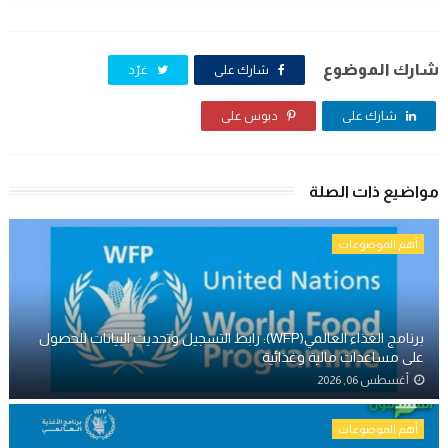
شارك الموضوع
شارك على
غرّد
شارك على
دبوس على
مواضيع ذات الصلة
أهم الموضوعات
برنامج الغذاء العالمي(WFP): رابط التسجيل وتحديث البيانات للحصول
على مساعدات مالية وغذائية
أغسطس 06, 2026
أهم الموضوعات