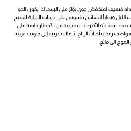
 نسبياً وامتداد ضعيف لمنخفض جوي يؤثر على البلاد، لذا يكون الجو
 في ساعات الليل ويطرأ انخفاض ملموس على درجات الحرارة لتصبح
حوالي 5 -6 درجات مئوية وتسقط بمشيئة الله زخات متفرقة من الأمطار خاصة على
 رعدية أحياناً، الرياح شمالية غربية إلى جنوبية غربية
لموج الى مائج.