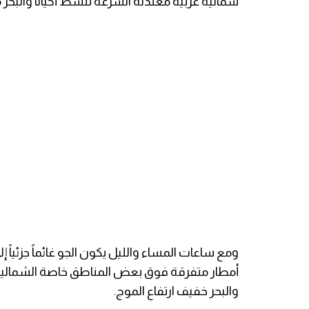
شمالية غربية معتدلة السرعة تنشط أحياناً والبحر 
ومع ساعات المساء والليل يكون الجو غائماً جزئياً
أمطار متفرقة فوق بعض المناطق خاصة الشمالية، ا
والبحر خفيف ارتفاع الموج.