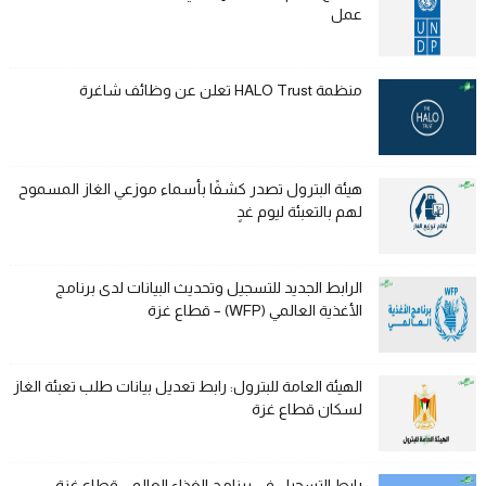
عمل
منظمة HALO Trust تعلن عن وظائف شاغرة
هيئة البترول تصدر كشفًا بأسماء موزعي الغاز المسموح
لهم بالتعبئة ليوم غدٍ
الرابط الجديد للتسجيل وتحديث البيانات لدى برنامج
الأغذية العالمي (WFP) – قطاع غزة
الهيئة العامة للبترول: رابط تعديل بيانات طلب تعبئة الغاز
لسكان قطاع غزة
رابط التسجيل في برنامج الغذاء العالمي قطاع غزة