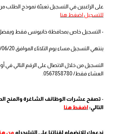
على الراغبين في التسجيل تعبئة نموذج الطلب من خل
للتسجيل اضغط هنا
- التسجيل خاص بمحافظة خانيونس فقط ويفضل سك
ينتهي التسجيل مساء يوم الثلاثاء الموافق 2023/06/20م.
التسجيل من خلال الاتصال على الرقم التالي في أ
العشاء فقط/ 0567858780.
-
تصفح عشرات الوظائف الشاغرة والمنح الدر
التالي:
اضغط هنا
ندعوك للانضمام لقناتنا على التيليجرام
من هنا