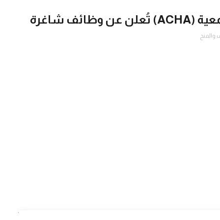
ائف شاغرة
 والمنح