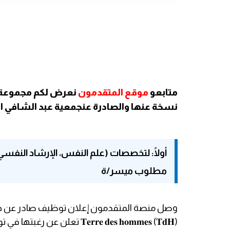
متابعو
موقع المتقدمون
نعرض لكم مجموعة م
نسخة عنها والصادرة عنجمعية عبد الشافي الصحية
أولًا: لتخصصات (علم النفس، الإرشاد النفسي، ا
مطلوب ميسر/ة
وصل منصة المتقدمون إعلان توظيف صادر عن جمع
𝐓𝐞𝐫𝐫𝐞 𝐝𝐞𝐬 𝐡𝐨𝐦𝐦𝐞𝐬 (𝐓𝐝𝐇) تعلن عن رغبتها في توظيف ميسر/ة عدد 1، ضمن مشروع: