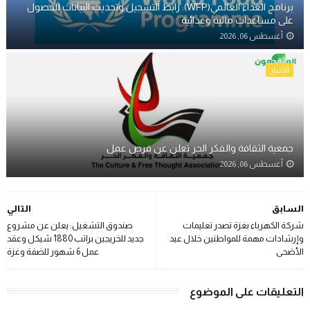
برنامج الغذاء العالمي(WFP): رابط التسجيل وتحديث البيانات للحصول
على مساعدات مالية وغذائية
أغسطس 06, 2026
الأخبار
جمعية الثقافة والفكر الحر تعلن عن فرص عمل
أغسطس 06, 2026
السابق
التالي
شركة الكهرباء بغزة تصدر تعليمات
صندوق التشغيل: يعلن عن مشروع
وإرشادات مهمة للمواطنين خلال عيد
جديد للخريجين براتب 1880 شيكل وعقد
الأضحى
عمل 6 شهور للضفة وغزة
التعليقات على الموضوع