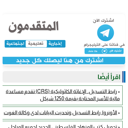
اقرأ أيضًا
رابط التسجيل.. الإغاثة الكاثوليكية (CRS) تقدم مساعدة
مالية للأسر المحتاجة بقيمة 1250 شيكل
الأونروا: رابط التسجيل وتحديث البيانات لدى وكالة الغوث
تحميل كتب المنهاج الفلسطيني الجديد لجميع المراحل