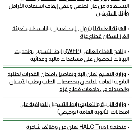
الاستفادة من غاز الطهي وتنفي إيقاف استفادة الأرامل
وأبناء المتوفين
الهيئة العامة للبترول: رابط تعديل بيانات طلب تعبئة
الغاز لسكان قطاع غزة
برنامج الغذاء العالمي(WFP): رابط التسجيل وتحديث
البيانات للحصول على مساعدات مالية وغذائية
وزارة التعليم تعلن آلية وتفاصيل امتحان القدرات لطلبة
الثانوية العامة للالتحاق بتخصصات الطب وطب الأسنان
والصيدلة في جامعات قطاع غزة
وزارة التربية والتعليم: رابط التسجيل للمراقبة على
امتحانات الثانوية العامة (توجيهي)
منظمة HALO Trust تعلن عن وظائف شاغرة