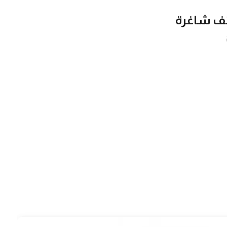
ئف شاغرة