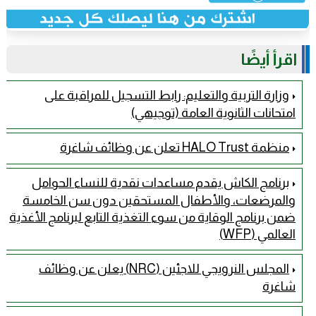
اقرأ أيضًا
وزارة التربية والتعليم: رابط التسجيل للمراقبة على
امتحانات الثانوية العامة (توجيهي)
منظمة HALO Trust تعلن عن وظائف شاغرة
برنامج الكاش يقدم مساعدات نقدية للنساء الحوامل
والمرضعات، والأطفال المستحقين دون سن الخامسة
ضمن برنامج الوقاية من سوء التغذية التابع لبرنامج الأغذية
العالمي (WFP)
المجلس النرويجي للاجئين (NRC) يعلن عن وظائف
شاغرة