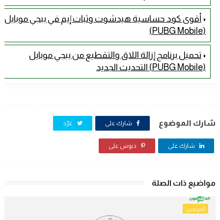
أقوى كود حساسية هيدشوت وثبات إيم في ببجي موبايل
(PUBG Mobile)
تحميل برنامج إزالة اللاق والتقطيع من ببجي موبايل
(PUBG Mobile) التحديث الجديد
شارك الموضوع
شارك على
غرّد
شارك على
دبوس على
مواضيع ذات الصلة
الخريجين