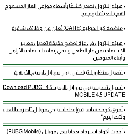
هيئة البترول تصدر كشفًا بأسماء موزعي الغاز المسموح
لهم بالتعبئة ليوم غدٍ
منظمة كير الدولية (CARE) تُعلن عن وظائف شاغرة
هيئة البترول في غزة توضح حقيقة تعديل معايير
الاستفادة من غاز الطهي وتنفي إيقاف استفادة الأرامل
وأبناء المتوفين
تفعيل منظور الآيباد في ببجي موبايل لجميع الأجهزة
تحميل تحديث ببجي موبايل الجديد 4.5 | Download PUBG
MOBILE 4.5 UPDATE
أقوى كود حساسية وإعدادات ببجي موبايل "احترف اللعب
وثبّت الإيم"
أحدث أكواد استرداد هدايا ببجي موبايل (PUBG Mobile):