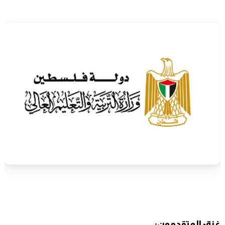
غزة- المتقدمون: