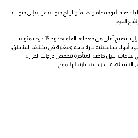
لة صافياً بوجه عام ولطيفاً والرياح جنوبية غربية إلى جنوبية
فاع الموج.
ويوم غدٍ الأحد، يطرأ ارتفاع ملموس على درجات الحرارة لتصبح أعلى من معدلها العام بحدود 15 درجة مئوية،
ود أجواء خماسينية حارة جافة ومغبرة في مختلف المناطق،
ي ساعات الليل خاصة المتأخرة تنخفض درجات الحرارة
 النشطة، والبحر خفيف ارتفاع الموج.