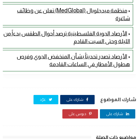
منظمة ميدجلوبال (MedGlobal) تعلن عن وظائف
شاغرة
الأرصاد الجوية الفلسطينية ترصد أحوال الطقس بدءاً من
الليلة وحتى السبت القادم
الأرصاد تصدر تحديثاً بشأن المنخفض الجوي وفرص
هطول الأمطار في الساعات القادمة
شارك الموضوع
شارك على
غرّد
شارك على
دبوس على
مواضيع ذات الصلة