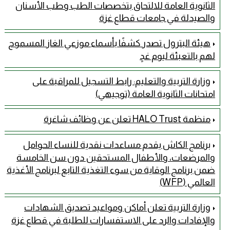
الثانوية العامة للالتحاق بتخصصات الطب وطب الأسنان
والصيدلة في جامعات قطاع غزة
هيئة البترول تصدر كشفًا بأسماء موزعي الغاز المسموح
لهم بالتعبئة ليوم غدٍ
وزارة التربية والتعليم: رابط التسجيل للمراقبة على
امتحانات الثانوية العامة (توجيهي)
منظمة HALO Trust تعلن عن وظائف شاغرة
برنامج الكاش يقدم مساعدات نقدية للنساء الحوامل
والمرضعات، والأطفال المستحقين دون سن الخامسة
ضمن برنامج الوقاية من سوء التغذية التابع لبرنامج الأغذية
العالمي (WFP)
وزارة التربية تعلن أماكن ومواعيد تصديق الشهادات
والإفادات والرد على الاستفسارات للطلبة في قطاع غزة