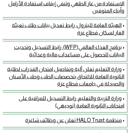
الاستفادة من غاز الطهي وتنفي إيقاف استفادة الأرامل
وأبناء المتوفين
الهيئة العامة للبترول: رابط تعديل بيانات طلب تعبئة
الغاز لسكان قطاع غزة
برنامج الغذاء العالمي(WFP): رابط التسجيل وتحديث
البيانات للحصول على مساعدات مالية وغذائية
وزارة التعليم تعلن آلية وتفاصيل امتحان القدرات لطلبة
الثانوية العامة للالتحاق بتخصصات الطب وطب الأسنان
والصيدلة في جامعات قطاع غزة
وزارة التربية والتعليم: رابط التسجيل للمراقبة على
امتحانات الثانوية العامة (توجيهي)
منظمة HALO Trust تعلن عن وظائف شاغرة