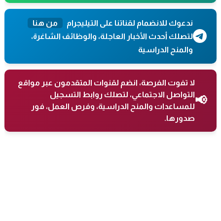
ندعوك للانضمام لقناتنا على التيليجرام
من هنا
لتصلك أحدث الأخبار العاجلة، والوظائف الشاغرة،
والمنح الدراسية
لا تفوت الفرصة، انضم لقنوات المتقدمون عبر مواقع
التواصل الاجتماعي، لتصلك روابط التسجيل
📢
للمساعدات والمنح الدراسية، وفرص العمل، فور
صدورها.