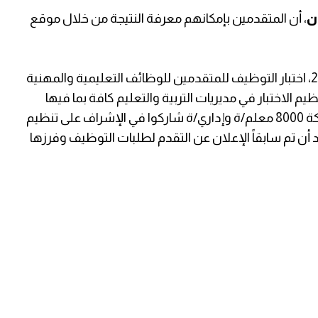
ن
، أن المتقدمين بإمكانهم معرفة النتيجة من خلال موقع
وكانت وزارة التربية، قد عقدت بتاريخ 08 أبريل 2023، اختبار التوظيف للمتقدمين للوظائف التعليمية والمهنية
دم/ة، حيث تم تنظيم الاختبار في مديريات التربية والتعليم كافة بما فيها
القدس ، وتوزّع المشاركون على 270 قاعة بمشاركة 8000 معلم/ة وإداري/ة شاركوا في الإشراف على تنظيم
بعد أن تم سابقاً الإعلان عن التقدم لطلبات التوظيف وفرزها