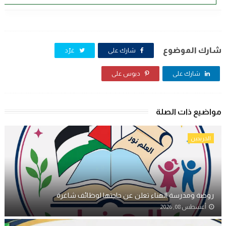
شارك الموضوع
شارك على
غرّد
شارك على
دبوس على
مواضيع ذات الصلة
الخريجين
روضة ومدرسة الهناء تعلن عن حاجتها لوظائف شاغرة
أغسطس 08, 2026