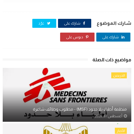
شارك الموضوع
شارك على
غرّد
شارك على
دبوس على
مواضيع ذات الصلة
الخريجين
منظمة أطباء بلا حدود (MSF) - مطلوب وظائف شاغرة
أغسطس 07, 2026
الأخبار