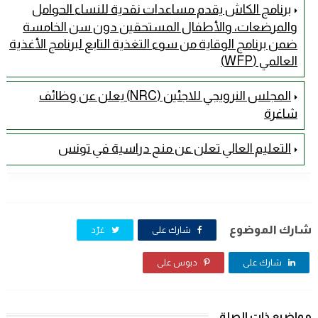
برنامج الكاش يقدم مساعدات نقدية للنساء الحوامل
والمرضعات، والأطفال المستحقين دون سن الخامسة
ضمن برنامج الوقاية من سوء التغذية التابع لبرنامج الأغذية
العالمي (WFP)
المجلس النرويجي للاجئين (NRC) يعلن عن وظائف
شاغرة
التعليم العالي تعلن عن منح دراسية في تونس
شارك الموضوع
شارك على
غرّد
شارك على
دبوس على
مواضيع ذات الصلة