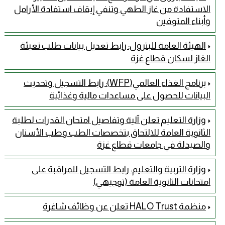
الاستفادة من غاز الطهي وتنفي إيقاف استفادة الأرامل
وأبناء المتوفين
الهيئة العامة للبترول: رابط تعديل بيانات طلب تعبئة
الغاز لسكان قطاع غزة
برنامج الغذاء العالمي(WFP): رابط التسجيل وتحديث
البيانات للحصول على مساعدات مالية وغذائية
وزارة التعليم تعلن آلية وتفاصيل امتحان القدرات لطلبة
الثانوية العامة للالتحاق بتخصصات الطب وطب الأسنان
والصيدلة في جامعات قطاع غزة
وزارة التربية والتعليم: رابط التسجيل للمراقبة على
امتحانات الثانوية العامة (توجيهي)
منظمة HALO Trust تعلن عن وظائف شاغرة