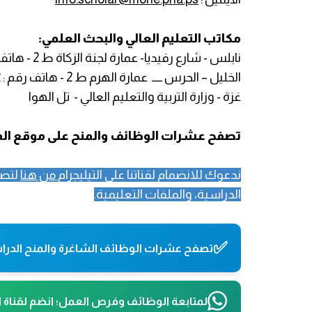
مكاتب التعليم العالي والبحث العلمي:
نابلس - شارع رفيديا- عمارة لجنة الزكاة ط 2 - هاتف رقم : 092341103
الخليل – الحرس ـــــ عمارة الهرم ط 2 - هاتف رقم : 022223332
غزة - وزارة التربية والتعليم العالي - تل الهوا
تصفح عشرات الوظائف والمنح على موقع المتق
ندعوك للانضمام لقناتنا على التيليجرام
من هنا
لتصل
الدراسية، والملفات التعليمية.
✅
تصفح عشرات الوظائف الشاغرة والمنح الدراس
لمتابعة الوظائف وفرص العمل؛ انضم لقناة 