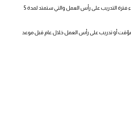
2. أن يـ/تكون المرشح/ـة متفرغ/ـة بشكل كامل أثناء فترة التدريب على رأس العمل والتي ستمتد لمدة 5
مؤقت أو تدريب على رأس العمل خلال عام قبل موعد