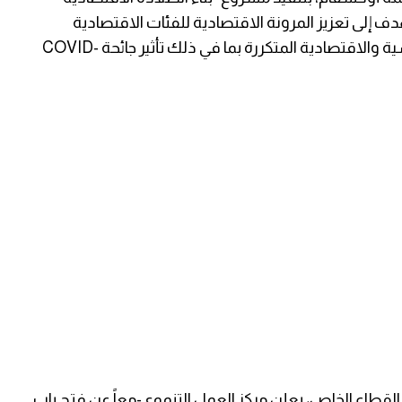
دف إلى تعزيز المرونة الاقتصادية للفئات الاقتصادية
الضعيفة في قطاع غزة المتأثرة بالصدمات السياسية والاقتصادية المتكررة بما في ذلك تأثير جائحة COVID-
طاع الخاص، يعلن مركز العمل التنموي-معاً عن فتح باب