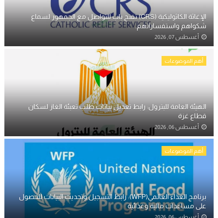
الإغاثة الكاثوليكية (CRS) تفتح باب للتواصل مع الجمهور لسماع
شكواهم واستفساراتهم.
أغسطس 07, 2026
أهم الموضوعات
الهيئة العامة للبترول: رابط تعديل بيانات طلب تعبئة الغاز لسكان
قطاع غزة
أغسطس 06, 2026
أهم الموضوعات
برنامج الغذاء العالمي(WFP): رابط التسجيل وتحديث البيانات للحصول
على مساعدات مالية وغذائية
أغسطس 06, 2026