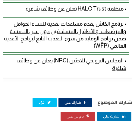
منظمة HALO Trust تعلن عن وظائف شاغرة
برنامج الكاش يقدم مساعدات نقدية للنساء الحوامل
والمرضعات، والأطفال المستحقين دون سن الخامسة
ضمن برنامج الوقاية من سوء التغذية التابع لبرنامج الأغذية
العالمي (WFP)
المجلس النرويجي للاجئين (NRC) يعلن عن وظائف
شاغرة
شارك الموضوع
شارك على
غرّد
شارك على
دبوس على