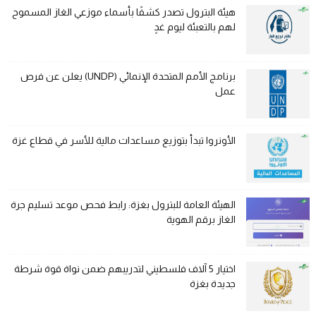
هيئة البترول تصدر كشفًا بأسماء موزعي الغاز المسموح
لهم بالتعبئة ليوم غدٍ
برنامج الأمم المتحدة الإنمائي (UNDP) يعلن عن فرص
عمل
الأونروا تبدأ بتوزيع مساعدات مالية للأسر في قطاع غزة
الهيئة العامة للبترول بغزة: رابط فحص موعد تسليم جرة
الغاز برقم الهوية
اختيار 5 آلاف فلسطيني لتدريبهم ضمن نواة قوة شرطة
جديدة بغزة