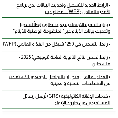
الرابط الجديد للتسجيل وتحديث البيانات لدى برنامج
الأغذية العالمي (WFP) – قطاع غزة
وزارة التنمية الاجتماعية بغزة تطلق رابطاً لتسجيل
وتحديث بيانات الأيتام عبر "المنظومة الوطنية للأيتام" ​
رابط التسجيل في 1250 شيكل من الغذاء العالمي (WFP)
رابط فحص نتائج الثانوية العامة (توجيهي) 2026 -
فلسطين
الغذاء العالمي يفتح باب التواصل للجمهور للاستفادة
من المساعدات النقدية والعينية
خدمات الإغاثة الكاثوليكية (CRS) تُرسل رسائل
للمستفيدين من طرود الإيواء