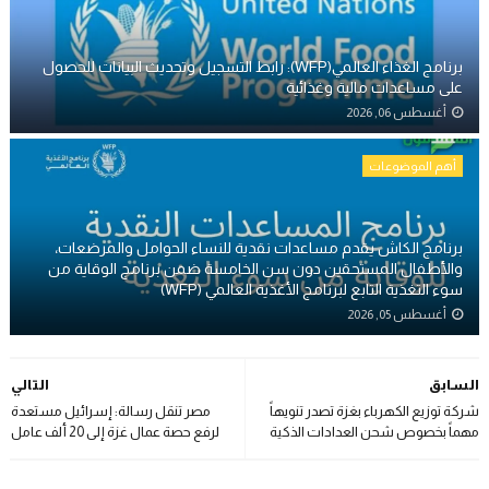
برنامج الغذاء العالمي(WFP): رابط التسجيل وتحديث البيانات للحصول
على مساعدات مالية وغذائية
أغسطس 06, 2026
أهم الموضوعات
برنامج الكاش يقدم مساعدات نقدية للنساء الحوامل والمرضعات،
والأطفال المستحقين دون سن الخامسة ضمن برنامج الوقاية من
سوء التغذية التابع لبرنامج الأغذية العالمي (WFP)
أغسطس 05, 2026
السابق
التالي
شركة توزيع الكهرباء بغزة تصدر تنويهاً
مصر تنقل رسالة: إسرائيل مستعدة
مهماً بخصوص شحن العدادات الذكية
لرفع حصة عمال غزة إلى 20 ألف عامل