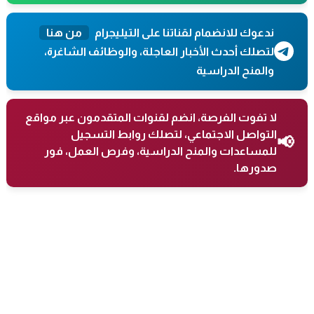
ندعوك للانضمام لقناتنا على التيليجرام
من هنا
لتصلك أحدث الأخبار العاجلة، والوظائف الشاغرة،
والمنح الدراسية
لا تفوت الفرصة، انضم لقنوات المتقدمون عبر مواقع
التواصل الاجتماعي، لتصلك روابط التسجيل
📢
للمساعدات والمنح الدراسية، وفرص العمل، فور
صدورها.