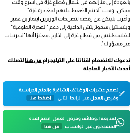
بالعودة إلى منازلهم في شمال قطاع غزة في أسرع وقت
ممكن. ويجب ألا يتم الضغط عليهم لمغادرة غزة".
وأعرب بلينكن عن رفضه لتصريحات الوزيرين ايتمار بن غفير
وبتسلئيل سموتريتش الداعية إلى دعم "الهجرة الطوعية"
للفلسطينيين من قطاع غزة إلى الخارج، معتبرًا أنها "تصريحات
غير مسؤولة".
ندعوك للانضمام لقناتنا على التيليجرام
من هنا
لتصلك
أحدث الأخبار العاجلة
تصفح عشرات الوظائف الشاغرة والمنح الدراسية
✅
وفرص العمل عبر الرابط التالي:
اضغط هنا
لمتابعة الوظائف وفرص العمل؛ انضم لقناة
المتقدمون عبر الواتساب
من هنا